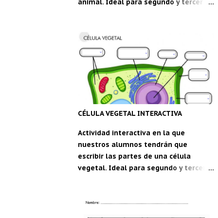
animal. Ideal para segundo y tercer
ciclo de Educación Primaria. Partes de
la célula animal , una ficha interactiva
de m_1234 live worksheets.com
Descarga la aplicación "Carpeta del
maestro" para Android: CDM
CÉLULA VEGETAL INTERACTIVA
Actividad interactiva en la que
nuestros alumnos tendrán que
escribir las partes de una célula
vegetal. Ideal para segundo y tercer
ciclo de Educación Primaria. Célula
Vegetal , una ficha interactiva de
WandaVega live worksheets.com
Descarga la aplicación "Carpeta del