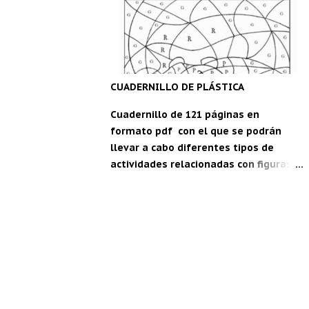
maestro" para Android: C DM
CUADERNILLO DE PLÁSTICA
Cuadernillo de 121 páginas en
formato pdf con el que se podrán
llevar a cabo diferentes tipos de
actividades relacionadas con figuras
geométricas, festividades, vocabulario
en inglés, estaciones del año... Ideal
para segundo y tercer ciclo de
Educación Primaria. Para descargar,
pica aquí: Cuadernillo de plástica.