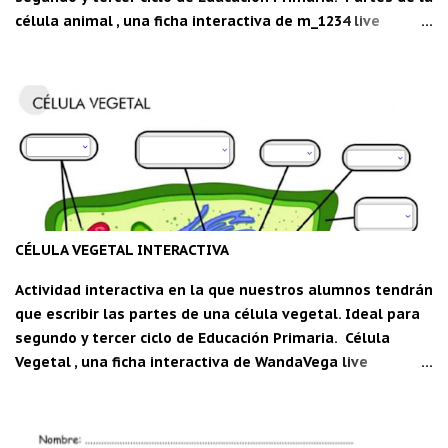
célula animal , una ficha interactiva de m_1234 live
worksheets.com Descarga la aplicación "Carpeta del
maestro" para Android: CDM
CÉLULA VEGETAL INTERACTIVA
Actividad interactiva en la que nuestros alumnos tendrán
que escribir las partes de una célula vegetal. Ideal para
segundo y tercer ciclo de Educación Primaria. Célula
Vegetal , una ficha interactiva de WandaVega live
worksheets.com Descarga la aplicación "Carpeta del
maestro" para Android: C DM