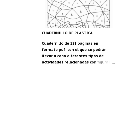
maestro" para Android: C DM
CUADERNILLO DE PLÁSTICA
Cuadernillo de 121 páginas en
formato pdf con el que se podrán
llevar a cabo diferentes tipos de
actividades relacionadas con figuras
geométricas, festividades, vocabulario
en inglés, estaciones del año... Ideal
para segundo y tercer ciclo de
Educación Primaria. Para descargar,
pica aquí: Cuadernillo de plástica.