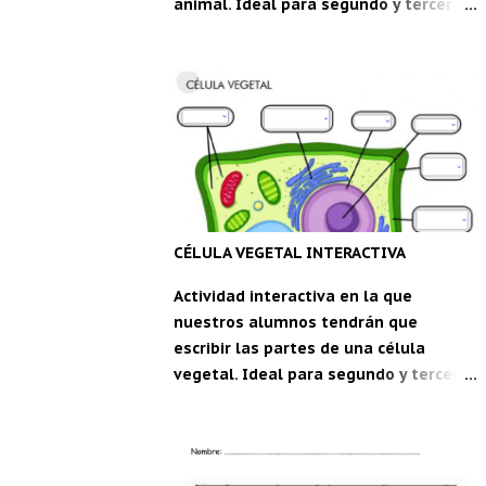
animal. Ideal para segundo y tercer
ciclo de Educación Primaria. Partes de
la célula animal , una ficha interactiva
de m_1234 live worksheets.com
Descarga la aplicación "Carpeta del
maestro" para Android: CDM
CÉLULA VEGETAL INTERACTIVA
Actividad interactiva en la que
nuestros alumnos tendrán que
escribir las partes de una célula
vegetal. Ideal para segundo y tercer
ciclo de Educación Primaria. Célula
Vegetal , una ficha interactiva de
WandaVega live worksheets.com
Descarga la aplicación "Carpeta del