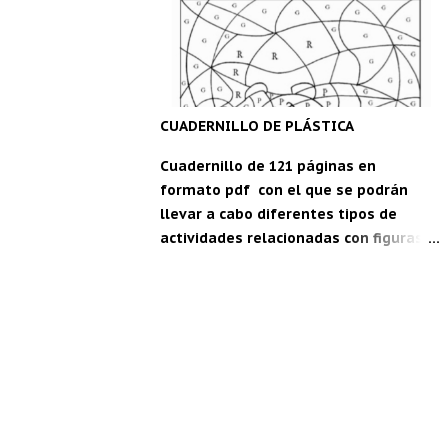
maestro" para Android: C DM
CUADERNILLO DE PLÁSTICA
Cuadernillo de 121 páginas en
formato pdf con el que se podrán
llevar a cabo diferentes tipos de
actividades relacionadas con figuras
geométricas, festividades, vocabulario
en inglés, estaciones del año... Ideal
para segundo y tercer ciclo de
Educación Primaria. Para descargar,
pica aquí: Cuadernillo de plástica.