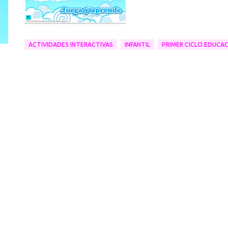
ACTIVIDADES INTERACTIVAS
INFANTIL
PRIMER CICLO EDUCAC
C
o
m
e
n
t
a