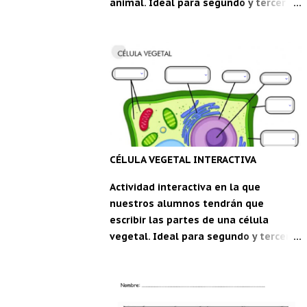
animal. Ideal para segundo y tercer
ciclo de Educación Primaria. Partes de
la célula animal , una ficha interactiva
de m_1234 live worksheets.com
Descarga la aplicación "Carpeta del
maestro" para Android: CDM
CÉLULA VEGETAL INTERACTIVA
Actividad interactiva en la que
nuestros alumnos tendrán que
escribir las partes de una célula
vegetal. Ideal para segundo y tercer
ciclo de Educación Primaria. Célula
Vegetal , una ficha interactiva de
WandaVega live worksheets.com
Descarga la aplicación "Carpeta del