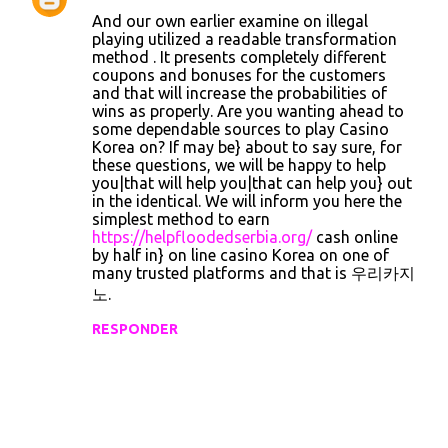
C
And our own earlier examine on illegal
o
playing utilized a readable transformation
method . It presents completely different
m
coupons and bonuses for the customers
e
and that will increase the probabilities of
wins as properly. Are you wanting ahead to
n
some dependable sources to play Casino
t
Korea on? If may be} about to say sure, for
these questions, we will be happy to help
a
you|that will help you|that can help you} out
r
in the identical. We will inform you here the
simplest method to earn
i
https://helpfloodedserbia.org/
cash online
o
by half in} on line casino Korea on one of
many trusted platforms and that is 우리카지
s
노.
RESPONDER