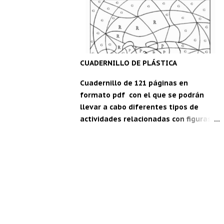
maestro" para Android: C DM
CUADERNILLO DE PLÁSTICA
Cuadernillo de 121 páginas en
formato pdf con el que se podrán
llevar a cabo diferentes tipos de
actividades relacionadas con figuras
geométricas, festividades, vocabulario
en inglés, estaciones del año... Ideal
para segundo y tercer ciclo de
Educación Primaria. Para descargar,
pica aquí: Cuadernillo de plástica.