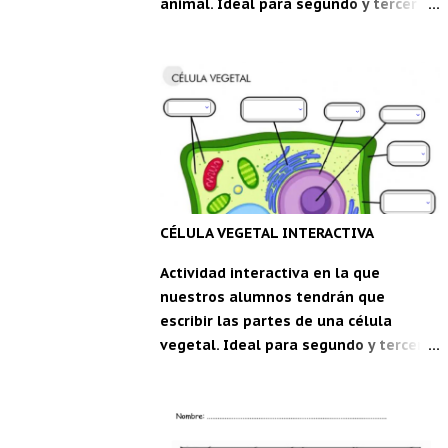
animal. Ideal para segundo y tercer
ciclo de Educación Primaria. Partes de
la célula animal , una ficha interactiva
de m_1234 live worksheets.com
Descarga la aplicación "Carpeta del
maestro" para Android: CDM
CÉLULA VEGETAL INTERACTIVA
Actividad interactiva en la que
nuestros alumnos tendrán que
escribir las partes de una célula
vegetal. Ideal para segundo y tercer
ciclo de Educación Primaria. Célula
Vegetal , una ficha interactiva de
WandaVega live worksheets.com
Descarga la aplicación "Carpeta del