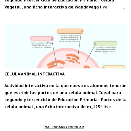
segundo y tercer ciclo de Educación Primaria. Célula
Vegetal , una ficha interactiva de WandaVega live
worksheets.com Descarga la aplicación "Carpeta del
maestro" para Android: C DM
CÉLULA ANIMAL INTERACTIVA
Actividad interactiva en la que nuestros alumnos tendrán
que escribir las partes de una célula animal. Ideal para
segundo y tercer ciclo de Educación Primaria. Partes de la
célula animal , una ficha interactiva de m_1234 live
worksheets.com Descarga la aplicación "Carpeta del
maestro" para Android: CDM