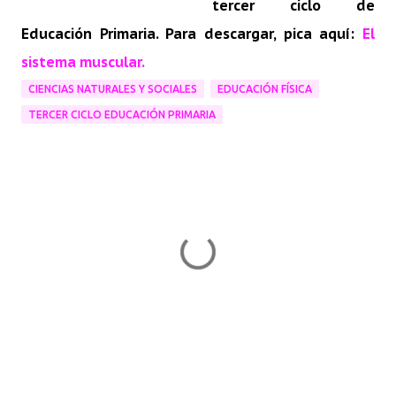
tercer ciclo de
Educación Primaria. Para descargar, pica aquí:
El
sistema muscular.
CIENCIAS NATURALES Y SOCIALES
EDUCACIÓN FÍSICA
TERCER CICLO EDUCACIÓN PRIMARIA
C
o
m
e
n
t
a